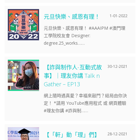
元旦快樂、感恩有理！
1-01-2022
元旦快樂、感恩有理！ #AAAIPM #澳門理
工學院校友會 Designer:
degree.25_works……
【詐與制作人-互動式故
30-12-2021
事】｜理友你講 Talk n
Gather – EP13
網上隨時遇真愛？幸福來敲門？結局由你決
定！ *請用 YouTube應用程式 或 網頁體驗
#理友你講 #詐與制……
【「軒」動「理」們】
28-12-2021