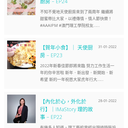
廚房 – EP24
不知不覺地天使廚房來到了兩周年 繼續將
甜蜜帶比大家，以禮傳情，情人節快樂！
#AAAIPM #澳門理工學院校友……
【賀年小食】｜ 天使厨
31-01-2022
房 – EP23
2022年新春佳節即將來臨 努力工作生活一
年的你辛苦啦 新年．新出發．新開始．新
希望 新的一年祝愿大家虎年行大……
【內化於心，外化於
28-01-2022
行】｜IMaStory 理的故
事 – EP22
有幾多人知道，理工藝校曾經出現過時裝設