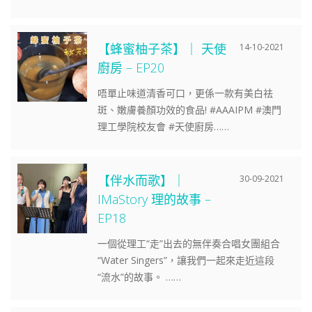
【蜂蜜柚子茶】｜ 天使
14-10-2021
廚房 – EP20
唔單止味道清香可口，更係一款有美白祛
斑、嫩膚養顏功效的食品! #AAAIPM #澳門
理工學院校友會 #天使廚房……
【伴水而歌】｜
30-09-2021
IMaStory 理的故事 –
EP18
一個從理工“走”出去的無伴奏合唱女團組合
“Water Singers”，讓我們一起來走近這段
“流水”的故事。 ……