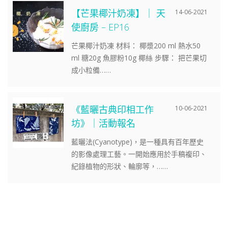
【芒果椰汁奶凍】｜ 天
14-06-2021
使廚房 – EP16
芒果椰汁奶凍 材料： 椰漿200 ml 熱水50
ml 糖20g 魚膠粉10g 椰絲 步驟： 把芒果切
成小粒備……
《藍曬古典印相工作
10-06-2021
坊》｜活動報名
藍曬法(Cyanotype)，是一種具有百年歷史
的影像處理工藝。一開始應用於手稿複印、
紀錄植物的形狀、輪廓等，……