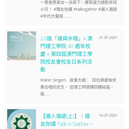
一眾俊男美女一決高下，爆笑威力絕對非同
小可！ #理友你講 #talkngather #潮人潮語
#年代大電視 ……
2.0版「誰與水唱」x 澳
21-07-2021
門理工學院 40 週年校
慶 x 第四屆澳門理工學
院校友會校友日系列活
動
Water Singers 故事大網： 四位熱愛無伴
奏合唱的女生， 從理工明德樓四樓結識，
彼……
【潮人潮語(上)】｜理
16-07-2021
友你講 Talk n Gather –