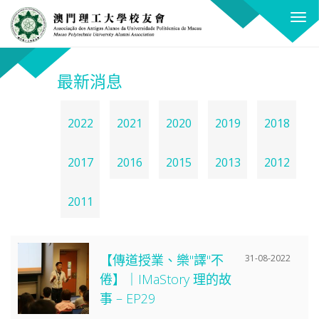
關
T
閉
o
X
g
g
最新消息
l
e
n
2022
2021
2020
2019
2018
a
v
2017
2016
2015
2013
2012
i
g
2011
a
t
i
【傳道授業、樂"譯"不
o
31-08-2022
n
倦】｜IMaStory 理的故
事 – EP29