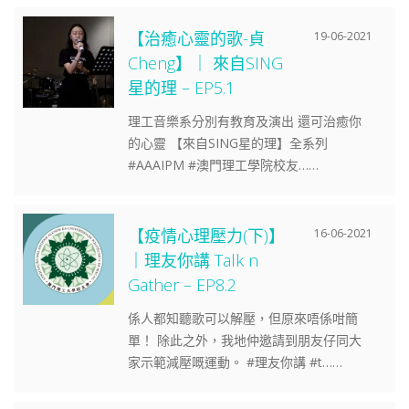
【治癒心靈的歌-貞
19-06-2021
Cheng】｜ 來自SING
星的理 – EP5.1
理工音樂系分別有教育及演出 還可治癒你
的心靈 【來自SING星的理】全系列
#AAAIPM #澳門理工學院校友……
【疫情心理壓力(下)】
16-06-2021
｜理友你講 Talk n
Gather – EP8.2
係人都知聽歌可以解壓，但原來唔係咁簡
單！ 除此之外，我地仲邀請到朋友仔同大
家示範減壓嘅運動。 #理友你講 #t……