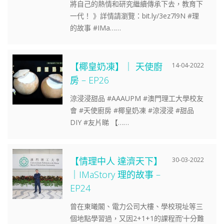
將自己的熱情和研究繼續傳承下去，教育下
一代！ 》詳情請瀏覽：bit.ly/3ez7l9N #理
的故事 #IMa……
【椰皇奶凍】｜ 天使廚
14-04-2022
房 – EP26
涼浸浸甜品 #AAAUPM #澳門理工大學校友
會 #天使廚房 #椰皇奶凍 #涼浸浸 #甜品
DIY #友片睇 【……
【情理中人 達濟天下】
30-03-2022
｜IMaStory 理的故事 –
EP24
曾在東曦閣、電力公司大樓、學校現址等三
個地點學習過，又因2+1+1的課程而‘十分難