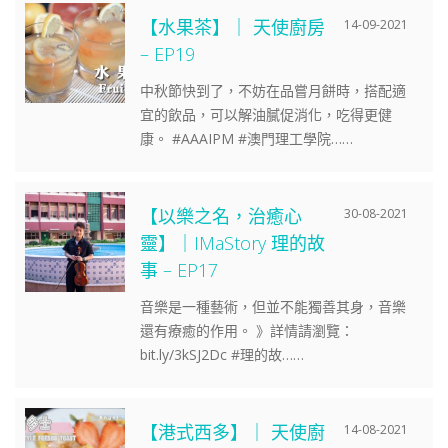
【水果茶】｜ 天使廚房
14-09-2021
– EP19
中秋節快到了，不妨在品嘗月餅時，搭配適
宜的飲品，可以解油膩促消化，吃得更健
康。 #AAAIPM #澳門理工學院……
【以樂之名，治癒心
30-08-2021
靈】｜IMaStory 理的故
事 – EP17
音樂是一種藝術，但並不能獨善其身，音樂
還有療癒的作用。 》詳情請瀏覽：
bit.ly/3kSJ2Dc #理的故……
【港式西多】｜ 天使廚
14-08-2021