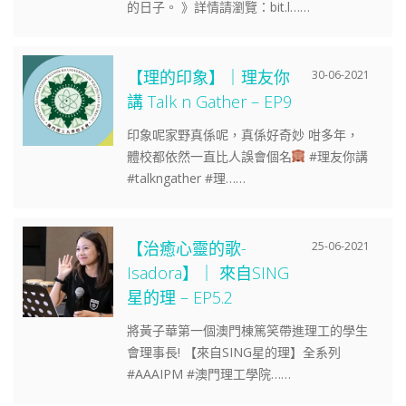
的日子。 》詳情請瀏覽：bit.l……
【理的印象】｜理友你
30-06-2021
講 Talk n Gather – EP9
印象呢家野真係呢，真係好奇妙 咁多年，
體校都依然一直比人誤會個名
#理友你講
#talkngather #理……
【治癒心靈的歌-
25-06-2021
Isadora】｜ 來自SING
星的理 – EP5.2
將黃子華第一個澳門棟篤笑帶進理工的學生
會理事長! 【來自SING星的理】全系列
#AAAIPM #澳門理工學院……