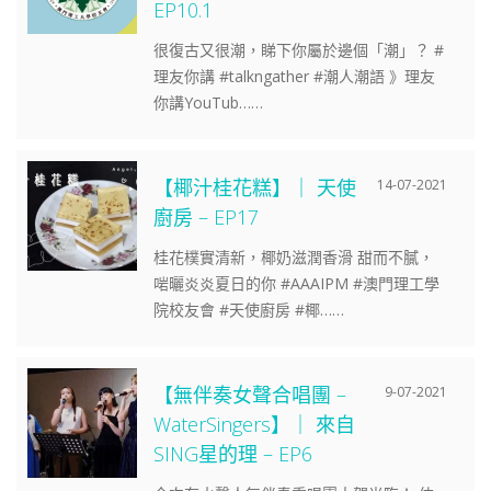
EP10.1
很復古又很潮，睇下你屬於邊個「潮」？ #
理友你講 #talkngather #潮人潮語 》理友
你講YouTub……
【椰汁桂花糕】｜ 天使
14-07-2021
廚房 – EP17
桂花樸實清新，椰奶滋潤香滑 甜而不膩，
啱曬炎炎夏日的你 #AAAIPM #澳門理工學
院校友會 #天使廚房 #椰……
【無伴奏女聲合唱團 –
9-07-2021
WaterSingers】｜ 來自
SING星的理 – EP6