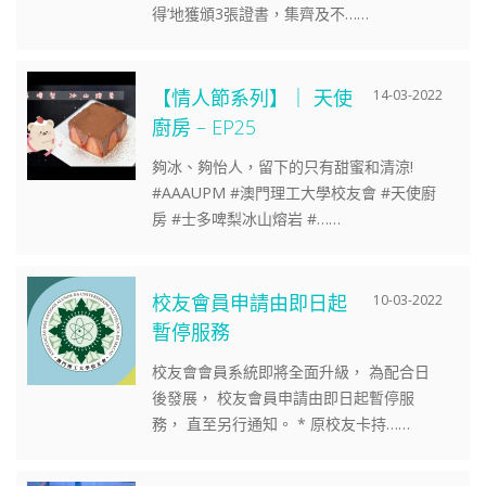
得’地獲頒3張證書，集齊及不……
【情人節系列】｜ 天使
14-03-2022
廚房 – EP25
夠冰、夠怡人，留下的只有甜蜜和清涼!
#AAAUPM #澳門理工大學校友會 #天使廚
房 #士多啤梨冰山熔岩 #……
校友會員申請由即日起
10-03-2022
暫停服務
校友會會員系統即將全面升級， 為配合日
後發展， 校友會員申請由即日起暫停服
務， 直至另行通知。 * 原校友卡持……