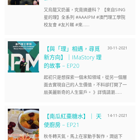
又烏龍又奶蓋，究竟搞邊科？ 【來自SING
星的理】全系列 #AAAIPM #澳門理工學院
校友會 #友片睇 #來……
【與「理」相遇，尋覓
30-11-2021
新方向】｜IMaStory 理
的故事 – EP20
起初只是想探索一個未知領域，從另一個層
面去實現自己的人生價值，不料卻打開了一
扇美麗新奇的人生窗戶。 》詳情請瀏……
【南瓜紅棗糖水】｜ 天
14-11-2021
使廚房 – EP21
秋冬轉天氣，馬上在家動手製作，潤返下