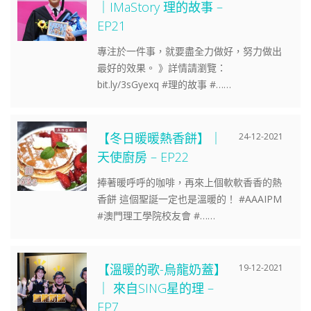
｜IMaStory 理的故事 –
EP21
專注於一件事，就要盡全力做好，努力做出
最好的效果。 》詳情請瀏覽：
bit.ly/3sGyexq #理的故事 #……
【冬日暖暖熱香餅】｜
24-12-2021
天使廚房 – EP22
捧著暖呼呼的咖啡，再來上個軟軟香香的熱
香餅 這個聖誕一定也是溫暖的！ #AAAIPM
#澳門理工學院校友會 #……
【溫暖的歌-烏龍奶蓋】
19-12-2021
｜ 來自SING星的理 –
EP7