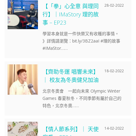
【「拳」心全意 與理同
28-02-2022
行】｜IMaStory 理的故
事 – EP23
學習本身就是一件快樂又有收穫的事情。
》詳情請瀏覽：bit.ly/3BZ2aaI #理的故事
#IMaStor……
【齊助冬運 唱響未來】
18-02-2022
｜ 校友為冬奧健兒加油
北京冬奧會 一起向未來 Olympic Winter
Games 春夏秋冬，不同季節有屬於自己的
特色，北京冬奧……
【情人節系列】｜ 天使
14-02-2022