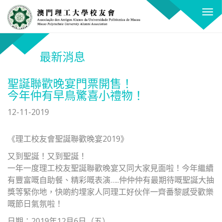
關
T
閉
o
X
g
g
最新消息
l
e
聖誕聯歡晚宴門票開售！
n
今年仲有早鳥驚喜小禮物！
a
v
12-11-2019
i
g
《理工校友會聖誕聯歡晚宴2019》
a
又到聖誕！又到聖誕！
t
一年一度理工校友聖誕聯歡晚宴又同大家見面啦！今年繼續
i
有豐富嘅自助餐、精彩嘅表演…..仲仲仲有最期待嘅聖誕大抽
o
獎等緊你地，快啲約埋家人同理工好伙伴一齊番黎感受歡樂
n
嘅節日氣氛啦！
日期：2019年12月6日（五）