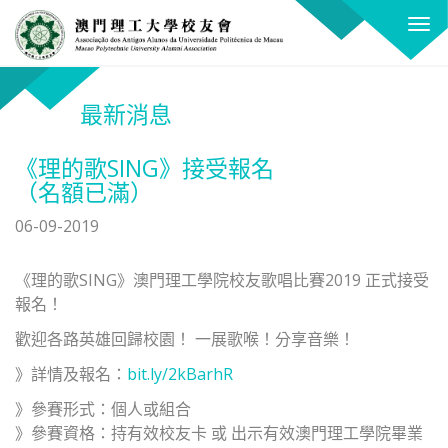
關
T
閉
o
X
g
g
最新消息
l
e
《理的歌SING》接受報名
n
（名額已滿）
a
v
06-09-2019
i
g
《理的歌SING》澳門理工學院校友歌唱比賽2019 正式接受
a
報名！
t
歡迎各路英雄回歸校園！ 一展歌喉！分享音樂！
i
o
》詳情及報名：
bit.ly/2kBarhR
n
》參賽形式：個人或組合
》參賽資格：持有效校友卡 或 出示有效澳門理工學院畢業