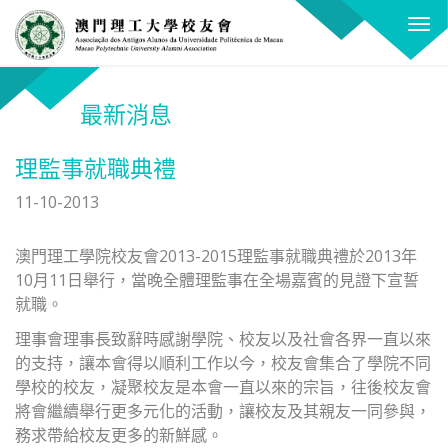
關
T
閉
o
X
g
g
最新消息
l
e
理監事就職典禮
n
a
11-10-2013
v
i
澳門理工學院校友會2013-2015理監事就職典禮於2013年
g
10月11日舉行，當晚全體理監事在全場嘉賓的見證下宣誓
a
就職。
t
理事會理事長致辭時感謝學院、校友以及社會各界一直以來
i
的支持，讓本會得以順利工作以今，校友會集合了學院不同
o
學校的校友，凝聚校友是本會一直以來的宗旨，往後校友會
n
將會繼續舉行更多元化的活動，讓校友及其親友一同參與，
務求帶給校友更多的新鮮感。