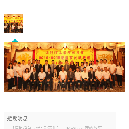
近期消息
- 【傳道授業、樂"譯"不倦】｜IMaStory 理的故事 –