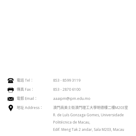
電話 Tel：
853 - 8599 3119
傳真 Fax：
853 - 2870 6100
電郵 Email：
aaaipm@ipm.edu.mo
地址 Address：
澳門高美士街澳門理工大學明德樓二樓M203室
R. de Luís Gonzaga Gomes, Universidade
Politécnica de Macau,
Edif. Meng Tak 2 andar, Sala M203, Macau